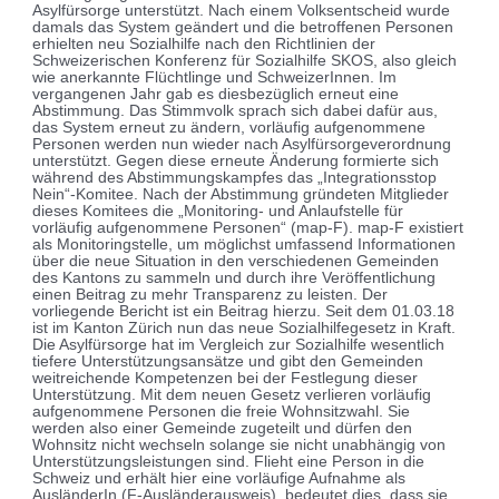
Asylfürsorge unterstützt. Nach einem Volksentscheid wurde
damals das System geändert und die betroffenen Personen
erhielten neu Sozialhilfe nach den Richtlinien der
Schweizerischen Konferenz für Sozialhilfe SKOS, also gleich
wie anerkannte Flüchtlinge und SchweizerInnen. Im
vergangenen Jahr gab es diesbezüglich erneut eine
Abstimmung. Das Stimmvolk sprach sich dabei dafür aus,
das System erneut zu ändern, vorläufig aufgenommene
Personen werden nun wieder nach Asylfürsorgeverordnung
unterstützt. Gegen diese erneute Änderung formierte sich
während des Abstimmungskampfes das „Integrationsstop
Nein“-Komitee. Nach der Abstimmung gründeten Mitglieder
dieses Komitees die „Monitoring- und Anlaufstelle für
vorläufig aufgenommene Personen“ (map-F). map-F existiert
als Monitoringstelle, um möglichst umfassend Informationen
über die neue Situation in den verschiedenen Gemeinden
des Kantons zu sammeln und durch ihre Veröffentlichung
einen Beitrag zu mehr Transparenz zu leisten. Der
vorliegende Bericht ist ein Beitrag hierzu. Seit dem 01.03.18
ist im Kanton Zürich nun das neue Sozialhilfegesetz in Kraft.
Die Asylfürsorge hat im Vergleich zur Sozialhilfe wesentlich
tiefere Unterstützungsansätze und gibt den Gemeinden
weitreichende Kompetenzen bei der Festlegung dieser
Unterstützung. Mit dem neuen Gesetz verlieren vorläufig
aufgenommene Personen die freie Wohnsitzwahl. Sie
werden also einer Gemeinde zugeteilt und dürfen den
Wohnsitz nicht wechseln solange sie nicht unabhängig von
Unterstützungsleistungen sind. Flieht eine Person in die
Schweiz und erhält hier eine vorläufige Aufnahme als
AusländerIn (F-Ausländerausweis), bedeutet dies, dass sie